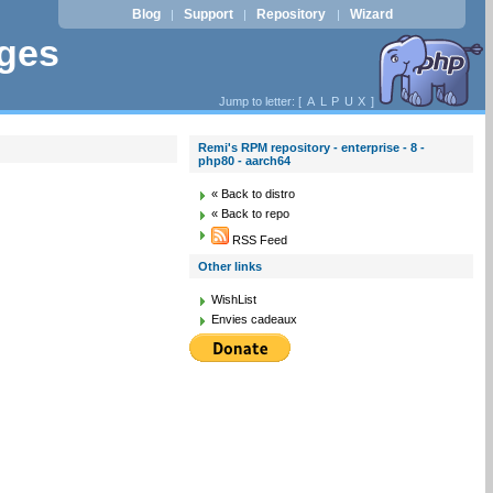
Blog
Support
Repository
Wizard
|
|
|
ages
Jump to letter: [
A
L
P
U
X
]
Remi's RPM repository - enterprise - 8 -
php80 - aarch64
« Back to distro
« Back to repo
RSS Feed
Other links
WishList
Envies cadeaux