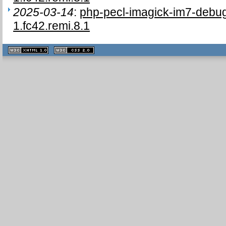
2025-03-14
:
php-pecl-imagick-im7-debu
1.fc42.remi.8.1
XHTML
CSS
1.1 valide
2.0 valide